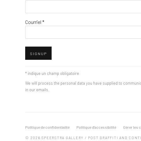
Courriel *
SIGNUP
* indique un champ obligatoire
We will process the personal data you have supplied to communi
in our emails.
Politique de confidentialité
Politique d'accessibilité
Gérer les 
© 2026 SPEERSTRA GALLERY / POST GRAFFITI AND CON