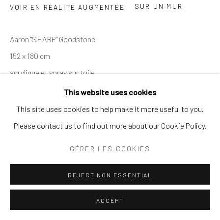
SUR UN MUR
VOIR EN RÉALITÉ AUGMENTÉE
Aaron "SHARP" Goodstone
152 x 180 cm
acrylique et spray sur toile
This website uses cookies
This site uses cookies to help make it more useful to you.
PARTAGER
Please contact us to find out more about our Cookie Policy.
GÉRER LES COOKIES
REJECT NON ESSENTIAL
ACCEPT