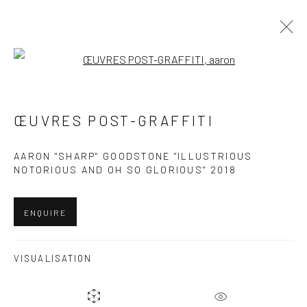
Open a larger version of the follo
ARTWORKS
ŒUVRES POST-GRAFFITI
Politique de confidentialité
Politique d'accessibilité
AARON "SHARP" GOODSTONE "ILLUSTRIOUS
NOTORIOUS AND OH SO GLORIOUS" 2018
Gérer les cookies
© 2026 SPEERSTRA GALLERY / POST GRAFFITI
ENQUIRE
AND CONTEMPORARY ART
SITE BY ARTLOGIC
VISUALISATION