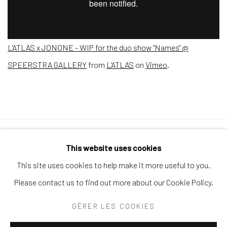
L'ATLAS x JONONE - WIP for the duo show "Names" @
SPEERSTRA GALLERY
from
L'ATLAS
on
Vimeo
.
Politique de confidentialité
Politique d'accessibilité
This website uses cookies
Gérer les cookies
This site uses cookies to help make it more useful to you.
© 2026 SPEERSTRA GALLERY / POST GRAFFITI AND
Please contact us to find out more about our Cookie Policy.
CONTEMPORARY ART
GÉRER LES COOKIES
SITE BY ARTLOGIC