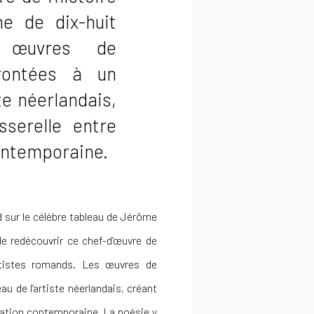
me de dix-huit
s œuvres de
rontées à un
te néerlandais,
sserelle entre
contemporaine.
 sur le célèbre tableau de Jérôme
de redécouvrir ce chef-d’œuvre de
 artistes romands. Les œuvres de
u de l’artiste néerlandais, créant
création contemporaine. La poésie y