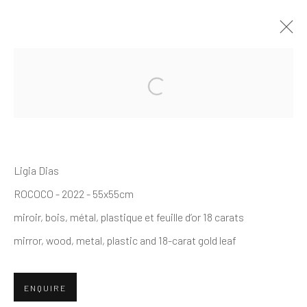
SPEERSTRA GALLERY SUISSE
Open a larger version of the follo
PRÉSENTE "LE JARDIN DES
DÉLICES" UN FOCUS
CONTEMPORAIN PAR 18 ARTISTES
SUISSES ROMANDS
Ligia Dias
18 NOVEMBRE 2023 - 2 MARS 2024
ROCOCO - 2022 - 55x55cm
PRÉSENTATION
ŒUVRES
IN SITU
miroir, bois, métal, plastique et feuille d’or 18 carats
mirror, wood, metal, plastic and 18-carat gold leaf
Politique de confidentialité
Politique d'accessibilité
ENQUIRE
Gérer les cookies