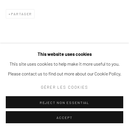
© 2026 SPEERSTRA GALLERY / POST GRAFFITI
AND CONTEMPORARY ART
PARTAGER
SITE BY ARTLOGIC
This website uses cookies
ARTISTES DE L'EXPOSITION
This site uses cookies to help make it more useful to you.
Please contact us to find out more about our Cookie Policy.
SWISS CRYPTO CAT
GÉRER LES COOKIES
XAVIER MAGALDI
REJECT NON ESSENTIAL
ACCEPT