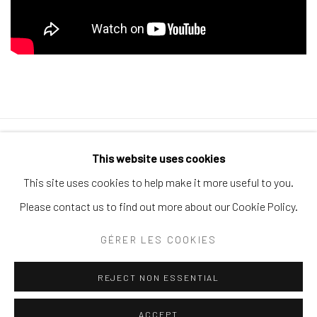
Politique de confidentialité
Politique d'accessibilité
This website uses cookies
Gérer les cookies
This site uses cookies to help make it more useful to you.
© 2026 SPEERSTRA GALLERY / POST GRAFFITI AND
Please contact us to find out more about our Cookie Policy.
CONTEMPORARY ART
GÉRER LES COOKIES
SITE BY ARTLOGIC
REJECT NON ESSENTIAL
ACCEPT