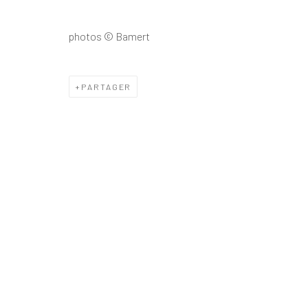
photos © Bamert
Politique de confidentialité
Politique d'accessibilité
Gérer les 
© 2026 SPEERSTRA GALLERY / POST GRAFFITI AND CON
PARTAGER