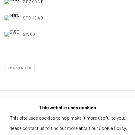
SOZYONE
STOHEAD
SWOX
PARTAGER
Politique de confidentialité
Politique d'accessibilité
This website uses cookies
Gérer les cookies
This site uses cookies to help make it more useful to you.
© 2026 SPEERSTRA GALLERY / POST GRAFFITI AND
Please contact us to find out more about our Cookie Policy.