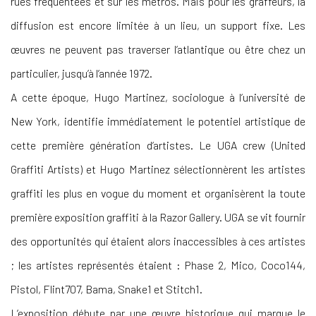
rues fréquentées et sur les métros. Mais pour les graffeurs, la
diffusion est encore limitée à un lieu, un support fixe. Les
œuvres ne peuvent pas traverser l’atlantique ou être chez un
particulier, jusqu’à l’année 1972.
A cette époque, Hugo Martinez, sociologue à l’université de
New York, identifie immédiatement le potentiel artistique de
cette première génération d’artistes. Le UGA crew (United
Graffiti Artists) et Hugo Martinez sélectionnèrent les artistes
graffiti les plus en vogue du moment et organisèrent la toute
première exposition graffiti à la Razor Gallery. UGA se vit fournir
des opportunités qui étaient alors inaccessibles à ces artistes
; les artistes représentés étaient : Phase 2, Mico, Coco144,
Pistol, Flint707, Bama, Snake1 et Stitch1.
L’exposition débute par une œuvre historique qui marque le