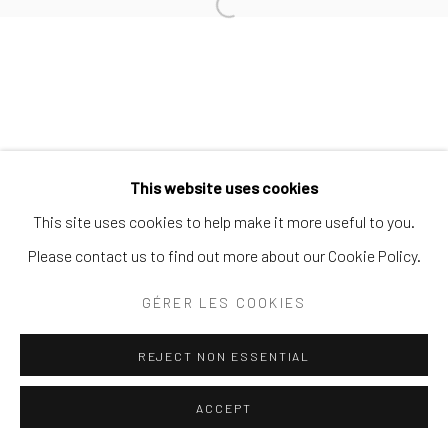
Open a larger version of the follo
Politique de confidentialité
Politique d'accessibilité
Gérer les cookies
© 2026 SPEERSTRA GALLERY / POST GRAFFITI
AND CONTEMPORARY ART
This website uses cookies
SITE BY ARTLOGIC
This site uses cookies to help make it more useful to you.
Please contact us to find out more about our Cookie Policy.
GÉRER LES COOKIES
REJECT NON ESSENTIAL
ACCEPT
PARTAGER