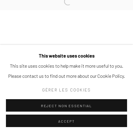
Open a larger version of the follo
AND CONTEMPORARY ART
SITE BY ARTLOGIC
This website uses cookies
This site uses cookies to help make it more useful to you.
Please contact us to find out more about our Cookie Policy.
GÉRER LES COOKIES
REJECT NON ESSENTIAL
ACCEPT
PARTAGER