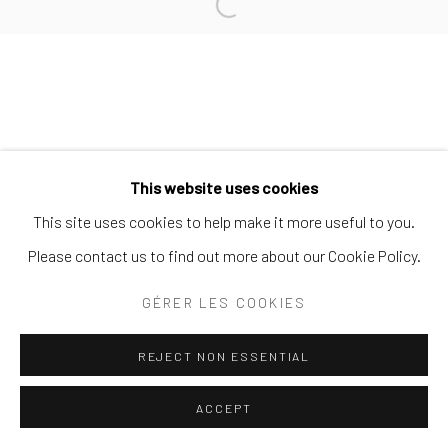
Open a larger version of the follo
AND CONTEMPORARY ART
SITE BY ARTLOGIC
This website uses cookies
This site uses cookies to help make it more useful to you.
Please contact us to find out more about our Cookie Policy.
GÉRER LES COOKIES
REJECT NON ESSENTIAL
ACCEPT
PARTAGER