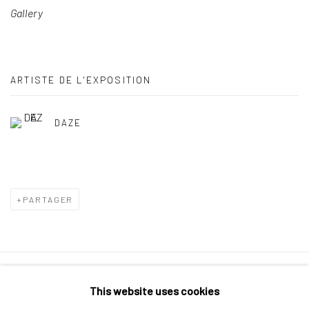
Gallery
ARTISTE DE L'EXPOSITION
DAZE
PARTAGER
Politique de confidentialité
Politique d'accessibilité
This website uses cookies
Gérer les cookies