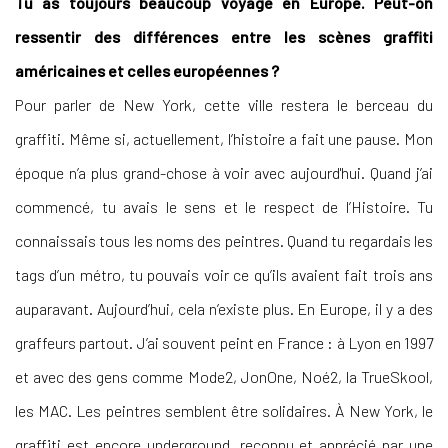
Tu as toujours beaucoup voyagé en Europe. Peut-on
ressentir des différences entre les scènes graffiti
américaines et celles européennes ?
Pour parler de New York, cette ville restera le berceau du
graffiti. Même si, actuellement, l’histoire a fait une pause. Mon
époque n’a plus grand-chose à voir avec aujourd'hui. Quand j’ai
commencé, tu avais le sens et le respect de l’Histoire. Tu
connaissais tous les noms des peintres. Quand tu regardais les
tags d’un métro, tu pouvais voir ce qu’ils avaient fait trois ans
auparavant. Aujourd’hui, cela n’existe plus. En Europe, il y a des
graffeurs partout. J’ai souvent peint en France : à Lyon en 1997
et avec des gens comme Mode2, JonOne, Noé2, la TrueSkool,
les MAC. Les peintres semblent être solidaires. À New York, le
graffiti est encore underground, reconnu et apprécié par une