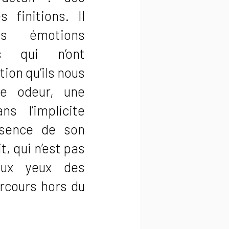
 finitions. Il
es émotions
s qui n’ont
ion qu’ils nous
ne odeur, une
s l’implicite
ssence de son
t, qui n’est pas
aux yeux des
rcours hors du