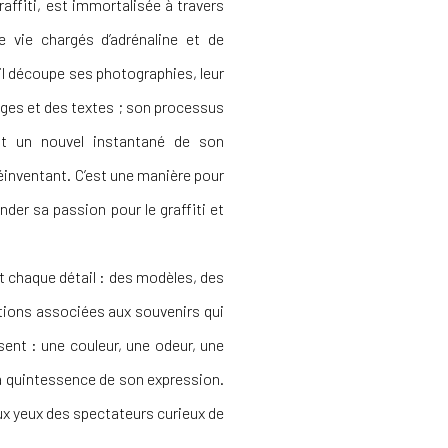
raffiti, est immortalisée à travers
e vie chargés d’adrénaline et de
 il découpe ses photographies, leur
ages et des textes ; son processus
ruit un nouvel instantané de son
réinventant. C’est une manière pour
nder sa passion pour le graffiti et
nt chaque détail : des modèles, des
tions associées aux souvenirs qui
ssent : une couleur, une odeur, une
 la quintessence de son expression.
 aux yeux des spectateurs curieux de