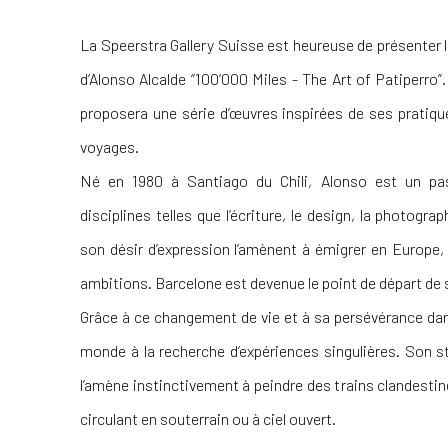
La Speerstra Gallery Suisse est heureuse de présenter 
d’Alonso Alcalde “100’000 Miles - The Art of Patiperro”. 
proposera une série d’œuvres inspirées de ses pratiqu
voyages.
Né en 1980 à Santiago du Chili, Alonso est un pass
disciplines telles que l’écriture, le design, la photograp
son désir d’expression l’amènent à émigrer en Europe, 
ambitions. Barcelone est devenue le point de départ de 
Grâce à ce changement de vie et à sa persévérance dans 
monde à la recherche d’expériences singulières. Son sty
l’amène instinctivement à peindre des trains clandestin
circulant en souterrain ou à ciel ouvert.