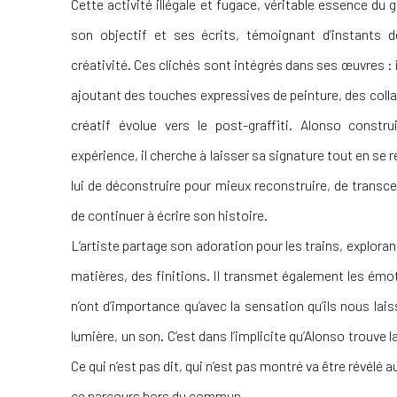
Cette activité illégale et fugace, véritable essence du g
son objectif et ses écrits, témoignant d’instants d
créativité. Ces clichés sont intégrés dans ses œuvres :
ajoutant des touches expressives de peinture, des coll
créatif évolue vers le post-graffiti. Alonso const
expérience, il cherche à laisser sa signature tout en se 
lui de déconstruire pour mieux reconstruire, de transce
de continuer à écrire son histoire.
L’artiste partage son adoration pour les trains, explora
matières, des finitions. Il transmet également les émo
n’ont d’importance qu’avec la sensation qu’ils nous lai
lumière, un son. C’est dans l’implicite qu’Alonso trouve
Ce qui n’est pas dit, qui n’est pas montré va être révélé
ce parcours hors du commun.