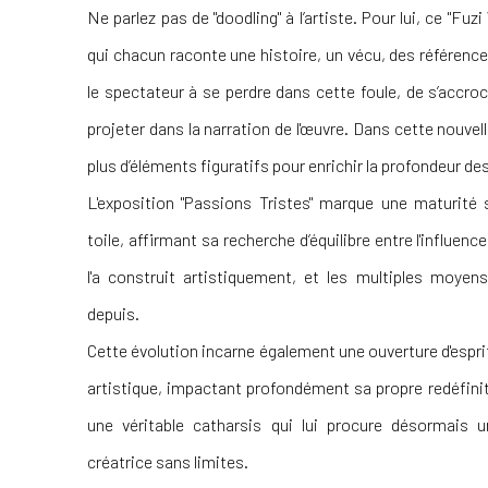
Ne parlez pas de "doodling" à l’artiste. Pour lui, ce "Fu
qui chacun raconte une histoire, un vécu, des référenc
le spectateur à se perdre dans cette foule, de s’accroc
projeter dans la narration de l'œuvre. Dans cette nouvell
plus d’éléments figuratifs pour enrichir la profondeur de
L'exposition "Passions Tristes" marque une maturité s
toile, affirmant sa recherche d’équilibre entre l'influenc
l'a construit artistiquement, et les multiples moyens
depuis.
Cette évolution incarne également une ouverture d'esprit
artistique, impactant profondément sa propre redéfinit
une véritable catharsis qui lui procure désormais u
créatrice sans limites.