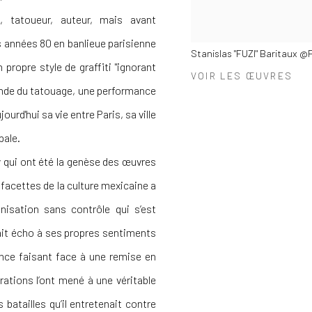
phe, tatoueur, auteur, mais avant
es années 80 en banlieue parisienne
Stanislas "FUZI" Baritaux 
propre style de graffiti "ignorant
VOIR LES ŒUVRES
 monde du tatouage, une performance
urd'hui sa vie entre Paris, sa ville
pale.
y qui ont été la genèse des œuvres
 facettes de la culture mexicaine a
banisation sans contrôle qui s’est
fait écho à ses propres sentiments
rance faisant face à une remise en
orations l’ont mené à une véritable
atailles qu’il entretenait contre