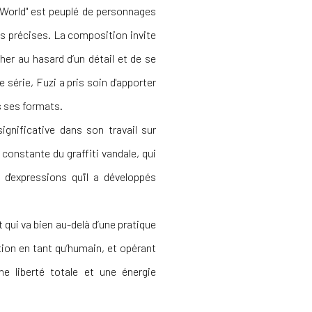
zi World" est peuplé de personnages
es précises. La composition invite
her au hasard d’un détail et de se
e série, Fuzi a pris soin d'apporter
s ses formats.
ignificative dans son travail sur
e constante du graffiti vandale, qui
 d'expressions qu'il a développés
 qui va bien au-delà d’une pratique
ion en tant qu’humain, et opérant
ne liberté totale et une énergie