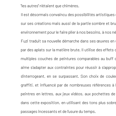
"les autres" n’étaient que chimères.
Il est désormais convaincu des possibilités artistiques et
sur ses créations mais aussi de la partie sombre et bru
environnement pour le faire plier à nos besoins, à nos 
Fuzi traduit sa nouvelle démarche dans ses œuvres en ut
par des aplats sur la matière brute. Il utilise des effet
multiples couches de peintures comparables au buff d
aime s’adapter aux contraintes pour réussir à s’appropr
s'interrogeant, en se surpassant.
Son choix de couleu
graffiti, et influencé par de nombreuses références à
peintres en lettres, aux jeux vidéos, aux pochettes d
dans cette exposition, en utilisant des tons plus sobr
passages incessants et de l'usure du temps.