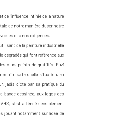
 de l'influence infinie de la nature
tale de notre manière d'user notre
névroses et à nos exigences.
ilisant de la peinture industrielle
s de dégradés qui font référence aux
es murs peints de graffitis. Fuzi
ier n’importe quelle situation, en
r, jadis dicté par sa pratique du
 la bande dessinée, aux logos des
e VHS, s’est atténué sensiblement
es jouant notamment sur l'idée de