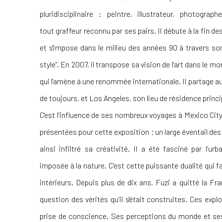
pluridisciplinaire : peintre, illustrateur, photogra
tout graffeur reconnu par ses pairs. Il débute à la fin d
et s'impose dans le milieu des années 90 à travers son 
style". En 2007, il transpose sa vision de l'art dans le
qui l'amène à une renommée internationale. Il partage aujo
de toujours, et Los Angeles, son lieu de résidence princi
C'est l’influence de ses nombreux voyages à Mexico Cit
présentées pour cette exposition ; un large éventail des
ainsi infiltré sa créativité. Il a été fasciné par l’ur
imposée à la nature. C’est cette puissante dualité qui 
intérieurs. Depuis plus de dix ans, Fuzi a quitté la F
question des vérités qu’il s'était construites. Ces expl
prise de conscience. Ses perceptions du monde et ses b