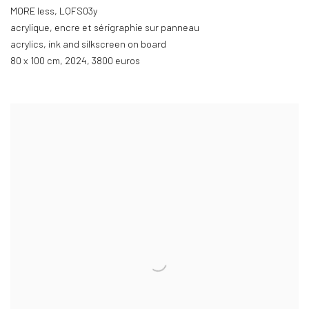
MORE less, LQFS03y
acrylique
,
encre et sérigraphie sur panneau
acrylics
,
ink and silkscreen on board
80 x 100 cm
,
2024
,
3800 euros