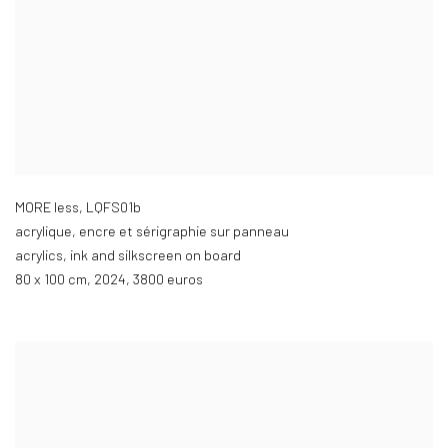
MORE less
,
LQFS01b
acrylique
,
encre et sérigraphie sur panneau
acrylics
,
ink and silkscreen on board
80 x 100 cm
,
2024
,
3800 euros