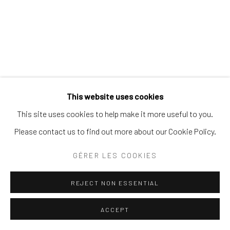
Politique de confidentialité
Politique d'accessibilité
Gérer les cookies
© 2026 SPEERSTRA GALLERY / POST GRAFFITI
AND CONTEMPORARY ART
This website uses cookies
SITE BY ARTLOGIC
This site uses cookies to help make it more useful to you.
Please contact us to find out more about our Cookie Policy.
GÉRER LES COOKIES
REJECT NON ESSENTIAL
ACCEPT