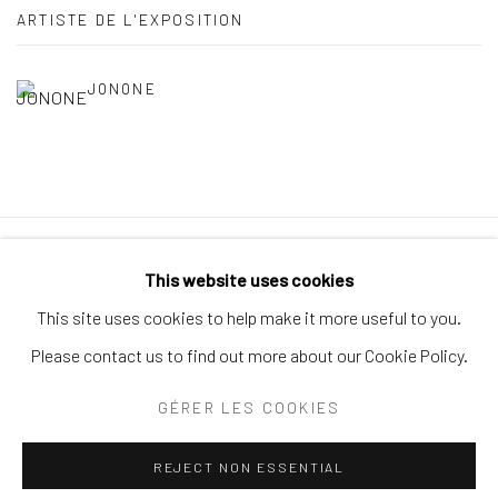
ARTISTE DE L'EXPOSITION
JONONE
Politique de confidentialité
Politique d'accessibilité
This website uses cookies
Gérer les cookies
This site uses cookies to help make it more useful to you.
© 2026 SPEERSTRA GALLERY / POST GRAFFITI AND
Please contact us to find out more about our Cookie Policy.
CONTEMPORARY ART
GÉRER LES COOKIES
SITE BY ARTLOGIC
REJECT NON ESSENTIAL