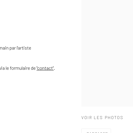
ain par l'artiste
via le formulaire de
"contact"
.
VOIR LES PHOTOS