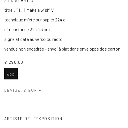
artiste : Remio
titre : "11:11 Make a wish" V
technique mixte sur papier 224 g
dimensions : 32 x 23 cm
signé et daté au verso ou recto
vendue non encadrée - envoi à plat dans enveloppe dos carton
€ 290.00
ADD
DEVISE:
ARTISTE DE L'EXPOSITION