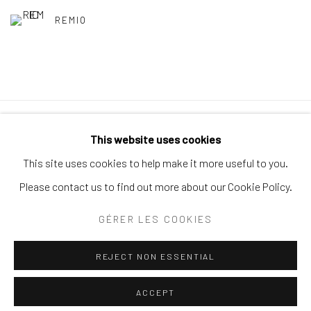
REMIO
Politique de confidentialité
Politique d'accessibilité
This website uses cookies
Gérer les cookies
This site uses cookies to help make it more useful to you.
© 2026 SPEERSTRA GALLERY / POST GRAFFITI AND
Please contact us to find out more about our Cookie Policy.
CONTEMPORARY ART
GÉRER LES COOKIES
SITE BY ARTLOGIC
REJECT NON ESSENTIAL
ACCEPT