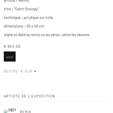
artiste : Remio
titre : "Saint Snoopy"
technique : acrylique sur toile
dimensions : 55 x 46 cm
signé et daté au recto ou au verso, selon les œuvres
€ 850.00
ADD
DEVISE:
ARTISTE DE L'EXPOSITION
REMIO