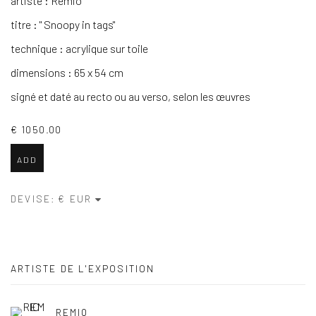
artiste : Remio
titre : " Snoopy in tags"
technique : acrylique sur toile
dimensions : 65 x 54 cm
signé et daté au recto ou au verso, selon les œuvres
€ 1050.00
ADD
DEVISE:
ARTISTE DE L'EXPOSITION
REMIO