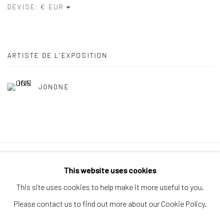
DEVISE:
ARTISTE DE L'EXPOSITION
JONONE
Politique de confidentialité
Politique d'accessibilité
This website uses cookies
Gérer les cookies
This site uses cookies to help make it more useful to you.
© 2026 SPEERSTRA GALLERY / POST GRAFFITI AND
Please contact us to find out more about our Cookie Policy.
CONTEMPORARY ART