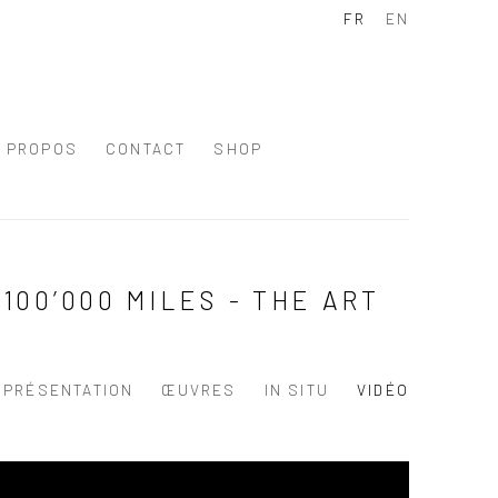
FR
EN
À PROPOS
CONTACT
SHOP
00’000 MILES - THE ART
PRÉSENTATION
ŒUVRES
IN SITU
VIDÉO