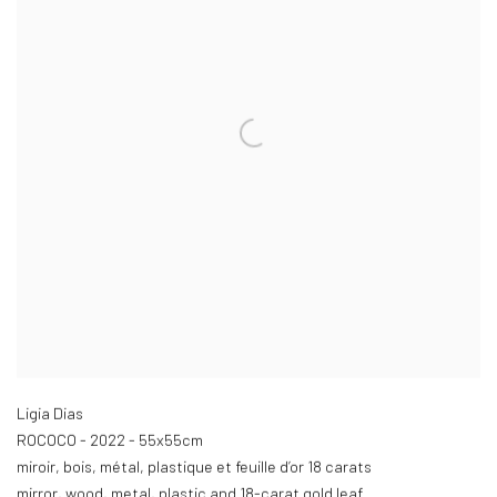
Ligia Dias
ROCOCO - 2022 - 55x55cm
miroir
,
bois
,
métal
,
plastique et feuille d’or 18 carats
mirror
,
wood
,
metal
,
plastic and 18-carat gold leaf